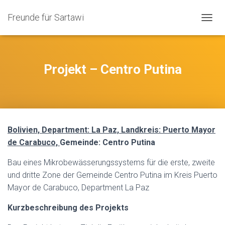
Freunde für Sartawi
N
A
V
I
G
Projekt – Centro Putina
A
T
I
O
N
U
Bolivien, Department: La Paz, Landkreis: Puerto Mayor
M
S
de Carabuco,
Gemeinde: Centro Putina
C
H
Bau eines Mikrobewässerungssystems für die erste, zweite
A
und dritte Zone der Gemeinde Centro Putina im Kreis Puerto
L
Mayor de Carabuco, Department La Paz
T
E
Kurzbeschreibung des Projekts
N