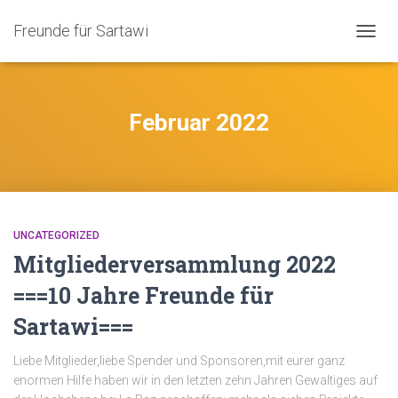
Freunde für Sartawi
NAVIG
UMSC
Februar 2022
UNCATEGORIZED
Mitgliederversammlung 2022
===10 Jahre Freunde für
Sartawi===
Liebe Mitglieder,liebe Spender und Sponsoren,mit eurer ganz
enormen Hilfe haben wir in den letzten zehn Jahren Gewaltiges auf