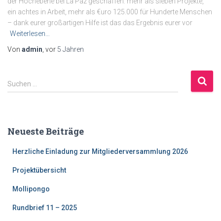
der Hochebene bei La Paz geschaffen: mehr als sieben Projekte,
ein achtes in Arbeit, mehr als €uro 125.000 für Hunderte Menschen
– dank eurer großartigen Hilfe ist das das Ergebnis eurer vor
Weiterlesen…
Von
admin
, vor
5 Jahren
S
Suchen …
u
c
h
e
Neueste Beiträge
n
a
Herzliche Einladung zur Mitgliederversammlung 2026
c
h
Projektübersicht
:
Mollipongo
Rundbrief 11 – 2025