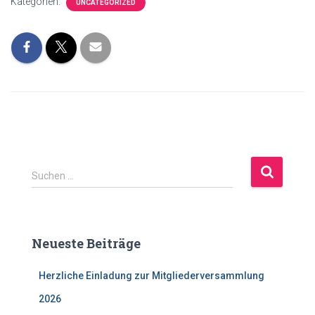
Kategorien:
UNCATEGORIZED
S
Suchen …
u
c
h
e
Neueste Beiträge
n
a
Herzliche Einladung zur Mitgliederversammlung
c
h
2026
: