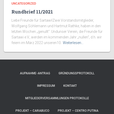
UNCATEGORIZED
Rundbrief 11/2021
Liebe Freunde für Sartawi!Zwei Vorstandsmitglieder,
Wolfgang Söhlemann und Hartmut Rathke, haben in den
letzten Wochen „genullt“. Undunser Verein, die Freunde für
Sartawi e.V., werden im kommenden Jahr „nullen“, d.h. wir
feiern im März 2022 unseren10.
Weiterlesen…
AUFNAHME-ANTRAG
GRÜNDUNGSPROTOKOLL
IMPRESSUM
KONTAKT
MITGLIEDERVERSAMMLUNGEN PROTOKOLLE
PROJEKT – CARABUCO
PROJEKT – CENTRO PUTINA