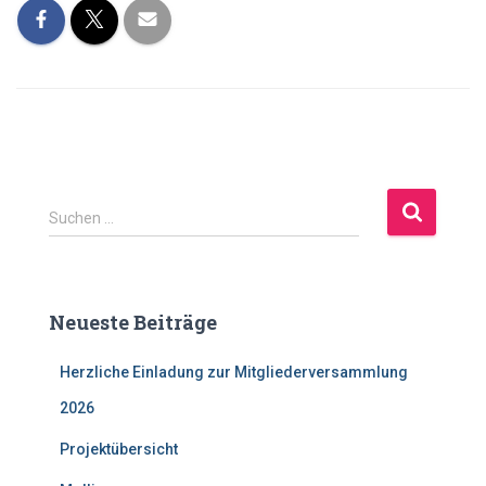
S
Suchen …
u
c
h
e
Neueste Beiträge
n
a
Herzliche Einladung zur Mitgliederversammlung
c
h
2026
:
Projektübersicht