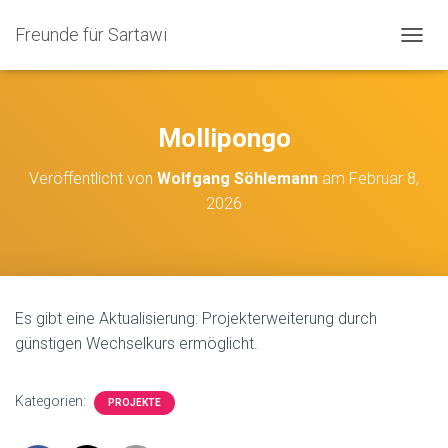
Freunde für Sartawi
N
A
V
I
G
Mollipongo
A
T
Veröffentlicht von
Wolfgang Söhlemann
am
Februar 8,
I
2026
O
N
U
M
S
C
Es gibt eine Aktualisierung: Projekterweiterung durch
H
A
günstigen Wechselkurs ermöglicht.
L
T
E
Kategorien:
PROJEKTE
N