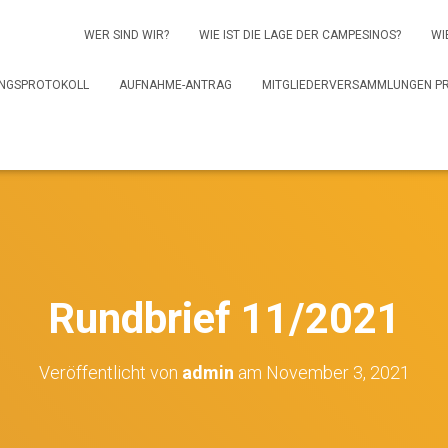
WER SIND WIR?
WIE IST DIE LAGE DER CAMPESINOS?
WI
NGSPROTOKOLL
AUFNAHME-ANTRAG
MITGLIEDERVERSAMMLUNGEN P
Rundbrief 11/2021
Veröffentlicht von
admin
am
November 3, 2021