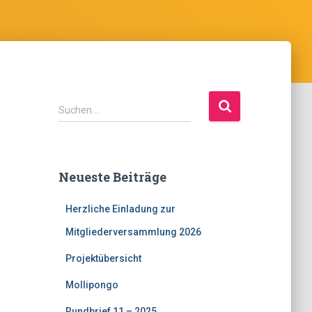
S
Suchen …
u
c
h
e
Neueste Beiträge
n
a
Herzliche Einladung zur
c
h
Mitgliederversammlung 2026
:
Projektübersicht
Mollipongo
Rundbrief 11 – 2025