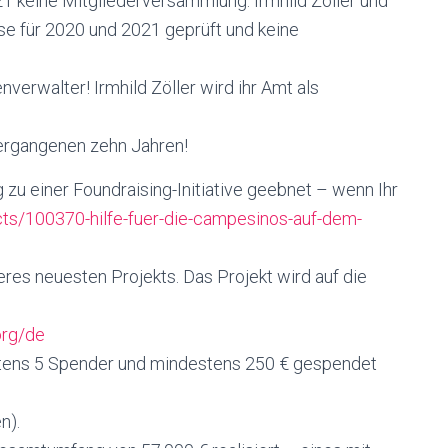
1 keine Mitgliederversammlung. Irmhild Zöller und
e für 2020 und 2021 geprüft und keine
erwalter! Irmhild Zöller wird ihr Amt als
 vergangenen zehn Jahren!
 zu einer Foundraising-Initiative geebnet – wenn Ihr
cts/100370-hilfe-fuer-die-campesinos-auf-dem-
eres neuesten Projekts. Das Projekt wird auf die
org/de
tens 5 Spender und mindestens 250 € gespendet
n).